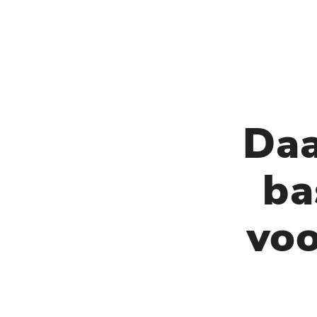
Daa
ba
voo