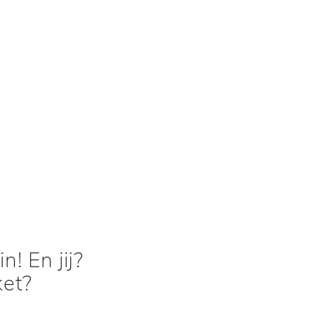
n! En jij?
ket?