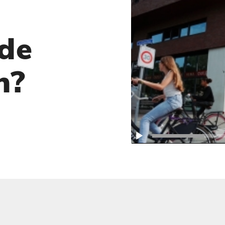
 de
n?