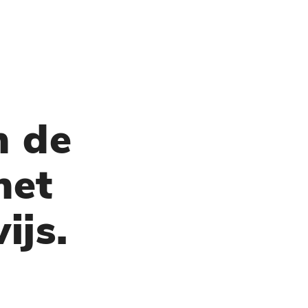
n de
het
ijs.